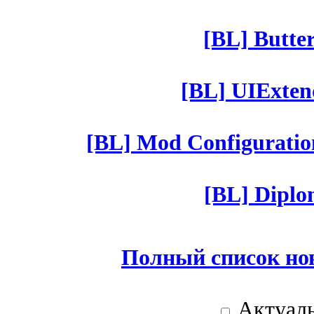
[BL] Butter
[BL] UIExtend
[BL] Mod Configuratio
[BL] Diplom
Полный список но
Актуаль