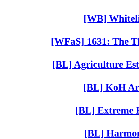
[WB] Whiteli
[WFaS] 1631: The Th
[BL] Agriculture Est
[BL] KoH Ar
[BL] Extreme R
[BL] Harmony