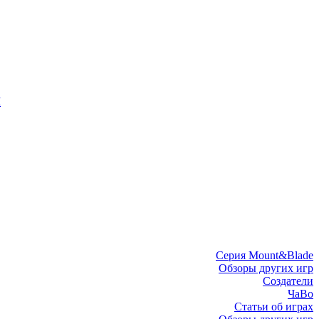
I
Серия Mount&Blade
Обзоры других игр
Создатели
ЧаВо
Статьи об играх