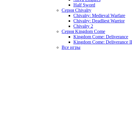
Half Sword
Серия Chivalry
Chivalry: Medieval Warfare
Chivalry: Deadliest Warrior
Chivalry 2
Серия Kingdom Come
Kingdom Come: Deliverance
Kingdom Come: Deliverance I
Все игры