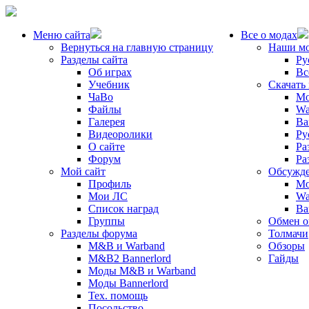
Меню сайта
Все о модах
Вернуться на главную страницу
Наши м
Разделы сайта
Ру
Об играх
Вс
Учебник
Скачать
ЧаВо
Mo
Файлы
Wa
Галерея
Ba
Видеоролики
Ру
О сайте
Ра
Форум
Ра
Мой сайт
Обсужде
Профиль
Mo
Мои ЛС
Wa
Список наград
Ba
Группы
Обмен 
Разделы форума
Толмачи
M&B и Warband
Обзоры
M&B2 Bannerlord
Гайды
Моды M&B и Warband
Моды Bannerlord
Тех. помощь
Посольство