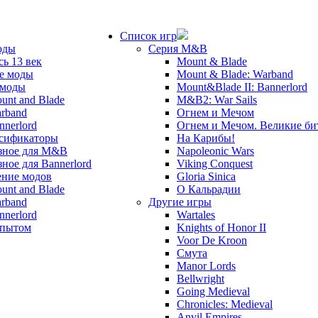
Список игр
оды
Серия M&B
сь 13 век
Mount & Blade
е моды
Mount & Blade: Warband
 моды
Mount&Blade II: Bannerlord
unt and Blade
M&B2: War Sails
rband
Огнем и Мечом
nnerlord
Огнем и Мечом. Великие б
сификаторы
На Карибы!
зное для M&B
Napoleonic Wars
зное для Bannerlord
Viking Conquest
ние модов
Gloria Sinica
unt and Blade
О Кальрадии
rband
Другие игры
nnerlord
Wartales
опытом
Knights of Honor II
Voor De Kroon
Смута
Manor Lords
Bellwright
Going Medieval
Chronicles: Medieval
Anvil Empires