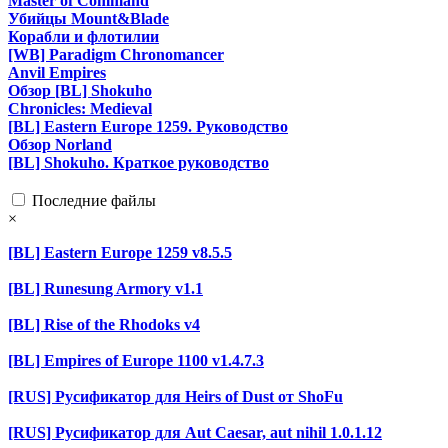
Master of Command
Убийцы Mount&Blade
Корабли и флотилии
[WB] Paradigm Chronomancer
Anvil Empires
Обзор [BL] Shokuho
Chronicles: Medieval
[BL] Eastern Europe 1259. Руководство
Обзор Norland
[BL] Shokuho. Краткое руководство
Последние файлы
×
[BL] Eastern Europe 1259 v8.5.5
[BL] Runesung Armory v1.1
[BL] Rise of the Rhodoks v4
[BL] Empires of Europe 1100 v1.4.7.3
[RUS] Русификатор для Heirs of Dust от ShoFu
[RUS] Русификатор для Aut Caesar, aut nihil 1.0.1.12