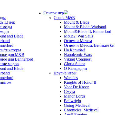
Список игр
оды
Серия M&B
сь 13 век
Mount & Blade
е моды
Mount & Blade: Warband
 моды
Mount&Blade II: Bannerlord
unt and Blade
M&B2: War Sails
rband
Огнем и Мечом
nnerlord
Огнем и Мечом. Великие б
сификаторы
На Карибы!
зное для M&B
Napoleonic Wars
зное для Bannerlord
Viking Conquest
ние модов
Gloria Sinica
unt and Blade
О Кальрадии
rband
Другие игры
nnerlord
Wartales
опытом
Knights of Honor II
Voor De Kroon
Смута
Manor Lords
Bellwright
Going Medieval
Chronicles: Medieval
Anvil Empires