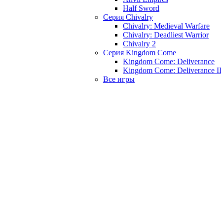
Half Sword
Серия Chivalry
Chivalry: Medieval Warfare
Chivalry: Deadliest Warrior
Chivalry 2
Серия Kingdom Come
Kingdom Come: Deliverance
Kingdom Come: Deliverance I
Все игры