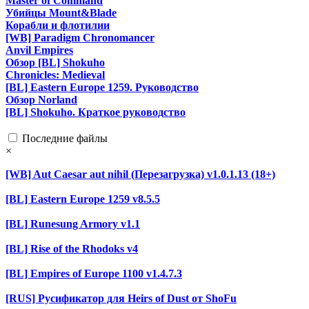
Master of Command
Убийцы Mount&Blade
Корабли и флотилии
[WB] Paradigm Chronomancer
Anvil Empires
Обзор [BL] Shokuho
Chronicles: Medieval
[BL] Eastern Europe 1259. Руководство
Обзор Norland
[BL] Shokuho. Краткое руководство
Последние файлы
×
[WB] Aut Caesar aut nihil (Перезагрузка) v1.0.1.13 (18+)
[BL] Eastern Europe 1259 v8.5.5
[BL] Runesung Armory v1.1
[BL] Rise of the Rhodoks v4
[BL] Empires of Europe 1100 v1.4.7.3
[RUS] Русификатор для Heirs of Dust от ShoFu