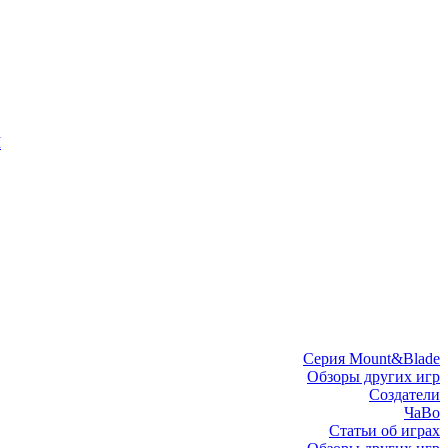
I
Серия Mount&Blade
Обзоры других игр
Создатели
ЧаВо
Статьи об играх