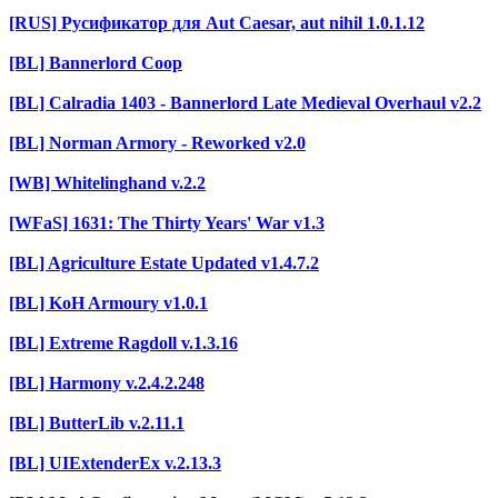
[RUS] Русификатор для Aut Caesar, aut nihil 1.0.1.12
[BL] Bannerlord Coop
[BL] Calradia 1403 - Bannerlord Late Medieval Overhaul v2.2
[BL] Norman Armory - Reworked v2.0
[WB] Whitelinghand v.2.2
[WFaS] 1631: The Thirty Years' War v1.3
[BL] Agriculture Estate Updated v1.4.7.2
[BL] KoH Armoury v1.0.1
[BL] Extreme Ragdoll v.1.3.16
[BL] Harmony v.2.4.2.248
[BL] ButterLib v.2.11.1
[BL] UIExtenderEx v.2.13.3