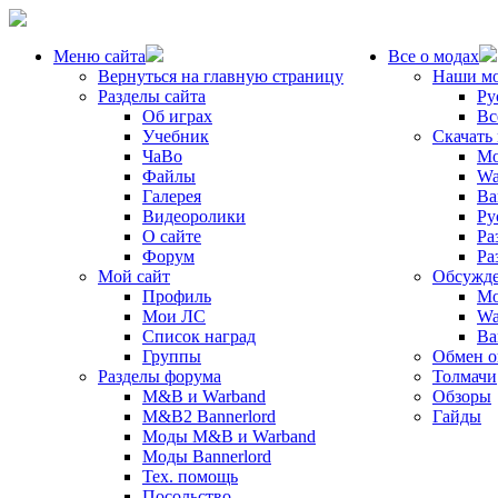
Меню сайта
Все о модах
Вернуться на главную страницу
Наши м
Разделы сайта
Ру
Об играх
Вс
Учебник
Скачать
ЧаВо
Mo
Файлы
Wa
Галерея
Ba
Видеоролики
Ру
О сайте
Ра
Форум
Ра
Мой сайт
Обсужде
Профиль
Mo
Мои ЛС
Wa
Список наград
Ba
Группы
Обмен 
Разделы форума
Толмачи
M&B и Warband
Обзоры
M&B2 Bannerlord
Гайды
Моды M&B и Warband
Моды Bannerlord
Тех. помощь
Посольство