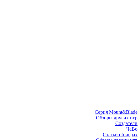
I
Серия Mount&Blade
Обзоры других игр
Создатели
ЧаВо
Статьи об играх