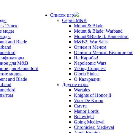
Список игр
оды
Серия M&B
сь 13 век
Mount & Blade
е моды
Mount & Blade: Warband
 моды
Mount&Blade II: Bannerlord
unt and Blade
M&B2: War Sails
rband
Огнем и Мечом
nnerlord
Огнем и Мечом. Великие б
сификаторы
На Карибы!
зное для M&B
Napoleonic Wars
зное для Bannerlord
Viking Conquest
ние модов
Gloria Sinica
unt and Blade
О Кальрадии
rband
Другие игры
nnerlord
Wartales
опытом
Knights of Honor II
Voor De Kroon
Смута
Manor Lords
Bellwright
Going Medieval
Chronicles: Medieval
Anvil Empires