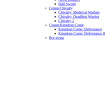
Half Sword
Серия Chivalry
Chivalry: Medieval Warfare
Chivalry: Deadliest Warrior
Chivalry 2
Серия Kingdom Come
Kingdom Come: Deliverance
Kingdom Come: Deliverance I
Все игры