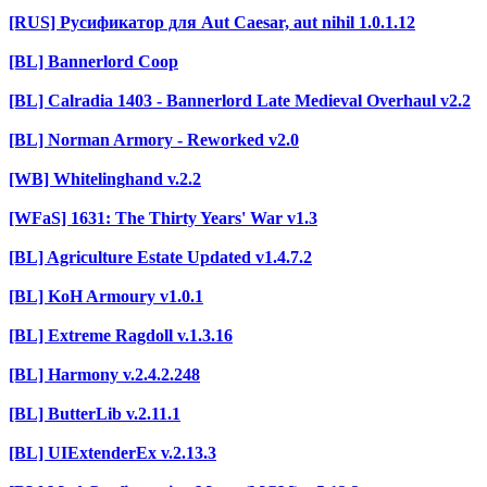
[RUS] Русификатор для Aut Caesar, aut nihil 1.0.1.12
[BL] Bannerlord Coop
[BL] Calradia 1403 - Bannerlord Late Medieval Overhaul v2.2
[BL] Norman Armory - Reworked v2.0
[WB] Whitelinghand v.2.2
[WFaS] 1631: The Thirty Years' War v1.3
[BL] Agriculture Estate Updated v1.4.7.2
[BL] KoH Armoury v1.0.1
[BL] Extreme Ragdoll v.1.3.16
[BL] Harmony v.2.4.2.248
[BL] ButterLib v.2.11.1
[BL] UIExtenderEx v.2.13.3