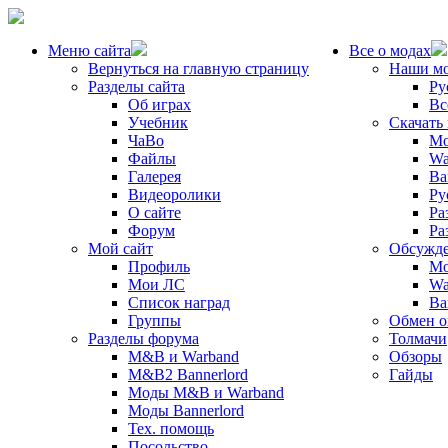
Меню сайта
Все о модах
Вернуться на главную страницу
Наши м
Разделы сайта
Ру
Об играх
Вс
Учебник
Скачать
ЧаВо
Mo
Файлы
Wa
Галерея
Ba
Видеоролики
Ру
О сайте
Ра
Форум
Ра
Мой сайт
Обсужде
Профиль
Mo
Мои ЛС
Wa
Список наград
Ba
Группы
Обмен 
Разделы форума
Толмачи
M&B и Warband
Обзоры
M&B2 Bannerlord
Гайды
Моды M&B и Warband
Моды Bannerlord
Тех. помощь
Посольство