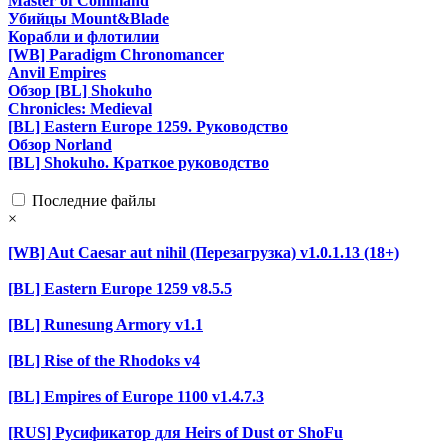
Master of Command
Убийцы Mount&Blade
Корабли и флотилии
[WB] Paradigm Chronomancer
Anvil Empires
Обзор [BL] Shokuho
Chronicles: Medieval
[BL] Eastern Europe 1259. Руководство
Обзор Norland
[BL] Shokuho. Краткое руководство
Последние файлы
×
[WB] Aut Caesar aut nihil (Перезагрузка) v1.0.1.13 (18+)
[BL] Eastern Europe 1259 v8.5.5
[BL] Runesung Armory v1.1
[BL] Rise of the Rhodoks v4
[BL] Empires of Europe 1100 v1.4.7.3
[RUS] Русификатор для Heirs of Dust от ShoFu