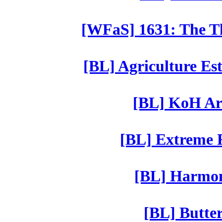
[WFaS] 1631: The Th
[BL] Agriculture Est
[BL] KoH Ar
[BL] Extreme R
[BL] Harmony
[BL] Butter