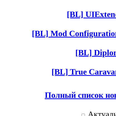
[BL] UIExtend
[BL] Mod Configuratio
[BL] Diplom
[BL] True Caravan
Полный список но
Актуаль