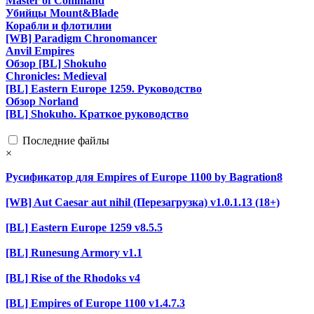
Master of Command
Убийцы Mount&Blade
Корабли и флотилии
[WB] Paradigm Chronomancer
Anvil Empires
Обзор [BL] Shokuho
Chronicles: Medieval
[BL] Eastern Europe 1259. Руководство
Обзор Norland
[BL] Shokuho. Краткое руководство
Последние файлы
×
Русификатор для Empires of Europe 1100 by Bagration8
[WB] Aut Caesar aut nihil (Перезагрузка) v1.0.1.13 (18+)
[BL] Eastern Europe 1259 v8.5.5
[BL] Runesung Armory v1.1
[BL] Rise of the Rhodoks v4
[BL] Empires of Europe 1100 v1.4.7.3