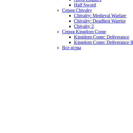
Half Sword
Серия Chivalry
Chivalry: Medieval Warfare
Chivalry: Deadliest Warrior
Chivalry 2
Серия Kingdom Come
Kingdom Come: Deliverance
Kingdom Come: Deliverance I
Все игры