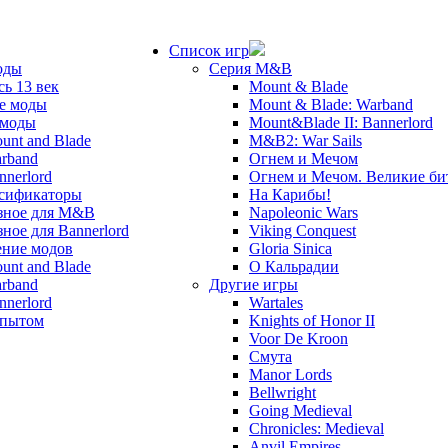
Список игр
оды
Серия M&B
сь 13 век
Mount & Blade
е моды
Mount & Blade: Warband
 моды
Mount&Blade II: Bannerlord
unt and Blade
M&B2: War Sails
rband
Огнем и Мечом
nnerlord
Огнем и Мечом. Великие б
сификаторы
На Карибы!
зное для M&B
Napoleonic Wars
зное для Bannerlord
Viking Conquest
ние модов
Gloria Sinica
unt and Blade
О Кальрадии
rband
Другие игры
nnerlord
Wartales
опытом
Knights of Honor II
Voor De Kroon
Смута
Manor Lords
Bellwright
Going Medieval
Chronicles: Medieval
Anvil Empires