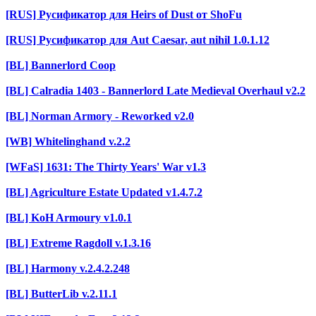
[RUS] Русификатор для Heirs of Dust от ShoFu
[RUS] Русификатор для Aut Caesar, aut nihil 1.0.1.12
[BL] Bannerlord Coop
[BL] Calradia 1403 - Bannerlord Late Medieval Overhaul v2.2
[BL] Norman Armory - Reworked v2.0
[WB] Whitelinghand v.2.2
[WFaS] 1631: The Thirty Years' War v1.3
[BL] Agriculture Estate Updated v1.4.7.2
[BL] KoH Armoury v1.0.1
[BL] Extreme Ragdoll v.1.3.16
[BL] Harmony v.2.4.2.248
[BL] ButterLib v.2.11.1