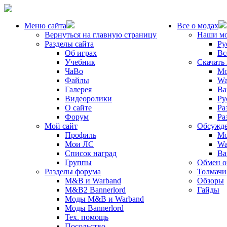
Меню сайта
Все о модах
Вернуться на главную страницу
Наши м
Разделы сайта
Ру
Об играх
Вс
Учебник
Скачать
ЧаВо
Mo
Файлы
Wa
Галерея
Ba
Видеоролики
Ру
О сайте
Ра
Форум
Ра
Мой сайт
Обсужде
Профиль
Mo
Мои ЛС
Wa
Список наград
Ba
Группы
Обмен 
Разделы форума
Толмачи
M&B и Warband
Обзоры
M&B2 Bannerlord
Гайды
Моды M&B и Warband
Моды Bannerlord
Тех. помощь
Посольство