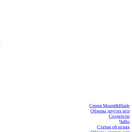
I
Серия Mount&Blade
Обзоры других игр
Создатели
ЧаВо
Статьи об играх