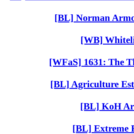
[BL] Norman Armor
[WB] Whiteli
[WFaS] 1631: The Th
[BL] Agriculture Est
[BL] KoH Ar
[BL] Extreme R