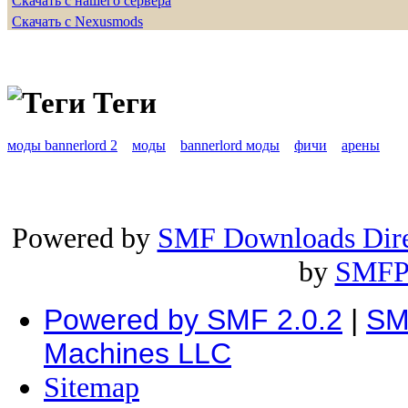
Скачать с нашего сервера
Скачать с Nexusmods
Теги
моды bannerlord 2
моды
bannerlord моды
фичи
арены
Powered by
SMF Downloads Dire
by
SMFP
Powered by SMF 2.0.2
|
SM
Machines LLC
Sitemap