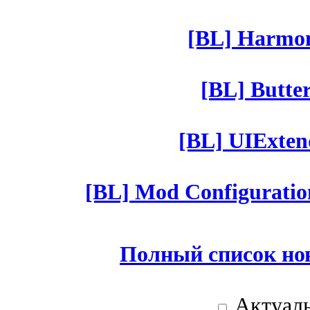
[BL] Harmony
[BL] Butter
[BL] UIExtend
[BL] Mod Configuratio
Полный список но
Актуаль