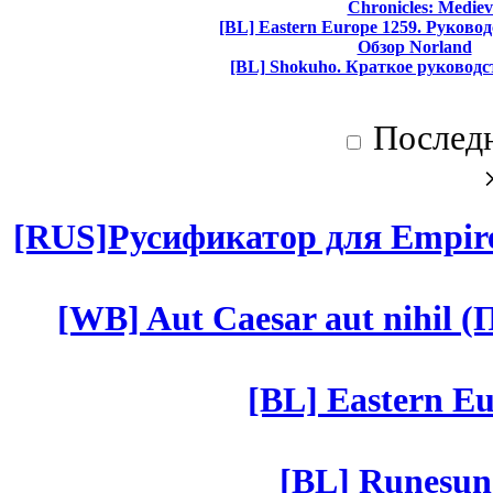
Chronicles: Mediev
[BL] Eastern Europe 1259. Руково
Обзор Norland
[BL] Shokuho. Краткое руководс
Послед
[RUS]Русификатор для Empires
[WB] Aut Caesar aut nihil (П
[BL] Eastern Eu
[BL] Runesun