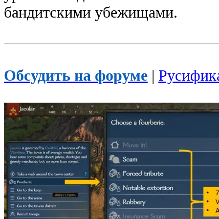
бандитскими убежищами.
Обсудить на форуме
|
Русифик