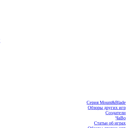
I
Серия Mount&Blade
Обзоры других игр
Создатели
ЧаВо
Статьи об играх