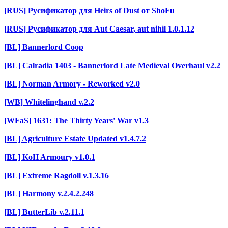
[RUS] Русификатор для Heirs of Dust от ShoFu
[RUS] Русификатор для Aut Caesar, aut nihil 1.0.1.12
[BL] Bannerlord Coop
[BL] Calradia 1403 - Bannerlord Late Medieval Overhaul v2.2
[BL] Norman Armory - Reworked v2.0
[WB] Whitelinghand v.2.2
[WFaS] 1631: The Thirty Years' War v1.3
[BL] Agriculture Estate Updated v1.4.7.2
[BL] KoH Armoury v1.0.1
[BL] Extreme Ragdoll v.1.3.16
[BL] Harmony v.2.4.2.248
[BL] ButterLib v.2.11.1