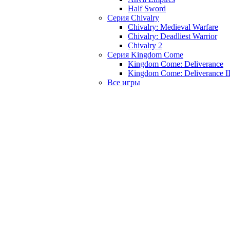
Half Sword
Серия Chivalry
Chivalry: Medieval Warfare
Chivalry: Deadliest Warrior
Chivalry 2
Серия Kingdom Come
Kingdom Come: Deliverance
Kingdom Come: Deliverance I
Все игры