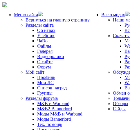
Меню сайта
Все о модах
Вернуться на главную страницу
Наши м
Разделы сайта
Ру
Об играх
Вс
Учебник
Скачать
ЧаВо
Mo
Файлы
Wa
Галерея
Ba
Видеоролики
Ру
О сайте
Ра
Форум
Ра
Мой сайт
Обсужде
Профиль
Mo
Мои ЛС
Wa
Список наград
Ba
Группы
Обмен 
Разделы форума
Толмачи
M&B и Warband
Обзоры
M&B2 Bannerlord
Гайды
Моды M&B и Warband
Моды Bannerlord
Тех. помощь
Посольство