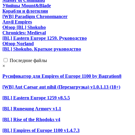
Master of Command
Убийцы Mount&Blade
Корабли и флотилии
[WB] Paradigm Chronomancer
Anvil Empires
Обзор [BL] Shokuho
Chronicles: Medieval
[BL] Eastern Europe 1259. Руководство
Обзор Norland
[BL] Shokuho. Краткое руководство
Последние файлы
×
Русификатор для Empires of Europe 1100 by Bagration8
[WB] Aut Caesar aut nihil (Перезагрузка) v1.0.1.13 (18+)
[BL] Eastern Europe 1259 v8.5.5
[BL] Runesung Armory v1.1
[BL] Rise of the Rhodoks v4
[BL] Empires of Europe 1100 v1.4.7.3