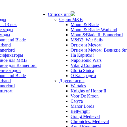
Список игр
оды
Серия M&B
сь 13 век
Mount & Blade
е моды
Mount & Blade: Warband
 моды
Mount&Blade II: Bannerlord
unt and Blade
M&B2: War Sails
rband
Огнем и Мечом
nnerlord
Огнем и Мечом. Великие б
сификаторы
На Карибы!
зное для M&B
Napoleonic Wars
зное для Bannerlord
Viking Conquest
ние модов
Gloria Sinica
unt and Blade
О Кальрадии
rband
Другие игры
nnerlord
Wartales
опытом
Knights of Honor II
Voor De Kroon
Смута
Manor Lords
Bellwright
Going Medieval
Chronicles: Medieval
Anvil Empires