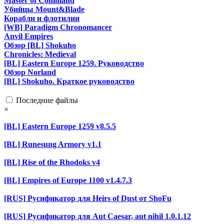
Master of Command
Убийцы Mount&Blade
Корабли и флотилии
[WB] Paradigm Chronomancer
Anvil Empires
Обзор [BL] Shokuho
Chronicles: Medieval
[BL] Eastern Europe 1259. Руководство
Обзор Norland
[BL] Shokuho. Краткое руководство
Последние файлы
×
[BL] Eastern Europe 1259 v8.5.5
[BL] Runesung Armory v1.1
[BL] Rise of the Rhodoks v4
[BL] Empires of Europe 1100 v1.4.7.3
[RUS] Русификатор для Heirs of Dust от ShoFu
[RUS] Русификатор для Aut Caesar, aut nihil 1.0.1.12