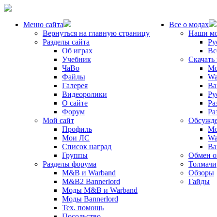
Меню сайта
Все о модах
Вернуться на главную страницу
Наши м
Разделы сайта
Ру
Об играх
Вс
Учебник
Скачать
ЧаВо
Mo
Файлы
Wa
Галерея
Ba
Видеоролики
Ру
О сайте
Ра
Форум
Ра
Мой сайт
Обсужде
Профиль
Mo
Мои ЛС
Wa
Список наград
Ba
Группы
Обмен 
Разделы форума
Толмачи
M&B и Warband
Обзоры
M&B2 Bannerlord
Гайды
Моды M&B и Warband
Моды Bannerlord
Тех. помощь
Посольство