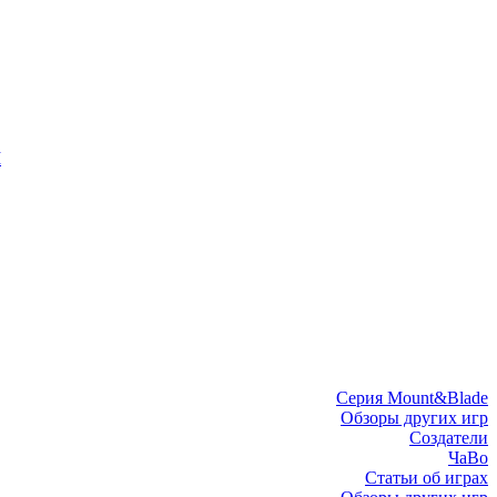
I
Серия Mount&Blade
Обзоры других игр
Создатели
ЧаВо
Статьи об играх