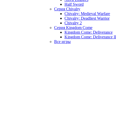
Half Sword
Серия Chivalry
Chivalry: Medieval Warfare
Chivalry: Deadliest Warrior
Chivalry 2
Серия Kingdom Come
Kingdom Come: Deliverance
Kingdom Come: Deliverance I
Все игры