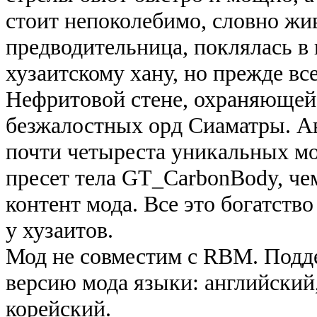
стоит непоколебимо, словно жив
предводительница, поклялась в
хузаитскому хану, но прежде вс
Нефритовой стене, охраняющей 
безжалостных орд Сиаматры. Ав
почти четыреста уникальных мо
пресет тела GT_CarbonBody, че
контент мода. Все это богатств
у хузаитов.
Мод не совместим с RBM. Подд
версию мода языки: английский
корейский.