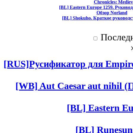
Chronicles: Mediev
[BL] Eastern Europe 1259. Руково
Обзор Norland
[BL] Shokuho. Краткое руководс
Послед
[RUS]Русификатор для Empires
[WB] Aut Caesar aut nihil (П
[BL] Eastern Eu
[BL] Runesun