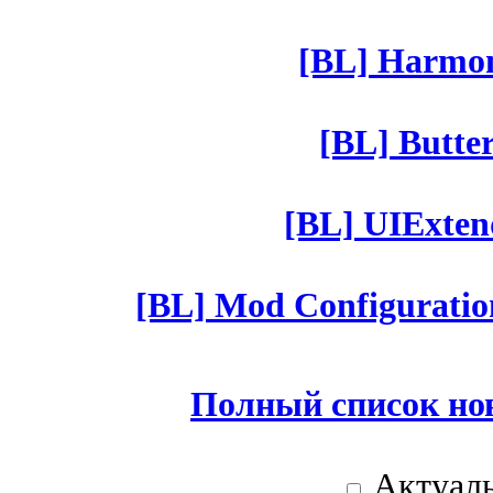
[BL] Harmony
[BL] Butter
[BL] UIExtend
[BL] Mod Configuratio
Полный список но
Актуаль