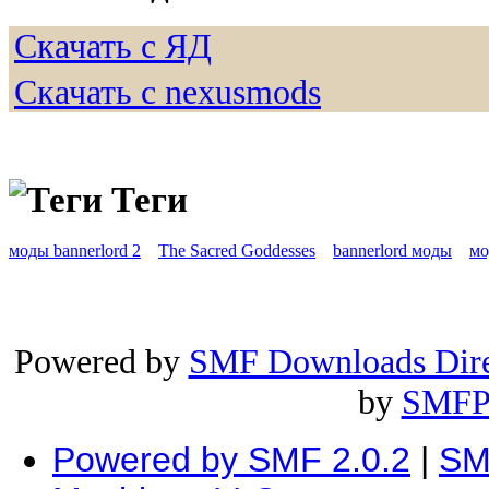
Скачать с ЯД
Скачать с nexusmods
Теги
моды bannerlord 2
The Sacred Goddesses
bannerlord моды
м
Powered by
SMF Downloads Dire
by
SMFP
Powered by SMF 2.0.2
|
SM