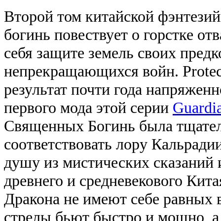
Второй том китайской фэнтези
богинь повествует о горстке о
себя защите земель своих предк
непрекращающихся войн. Protectr
результат почти года напряженн
первого мода этой серии
Guardia
Священных Богинь была тщател
соответствовать лору Кальрадии
душу из мистических сказаний 
древнего и средневекового Кит
Дракона не имеют себе равных в
стрелы бьют быстро и мощно, а