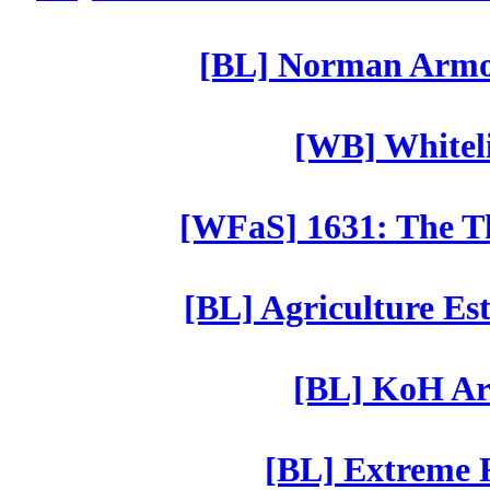
[BL] Norman Armor
[WB] Whiteli
[WFaS] 1631: The Th
[BL] Agriculture Est
[BL] KoH Ar
[BL] Extreme R