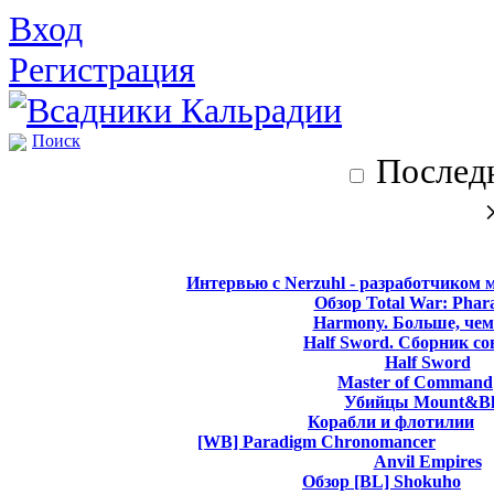
Вход
Регистрация
Поиск
Последн
Интервью с Nerzuhl - разработчиком 
Обзор Total War: Phar
Harmony. Больше, чем
Half Sword. Сборник со
Half Sword
Master of Command
Убийцы Mount&Bl
Корабли и флотилии
[WB] Paradigm Chronomancer
Anvil Empires
Обзор [BL] Shokuho