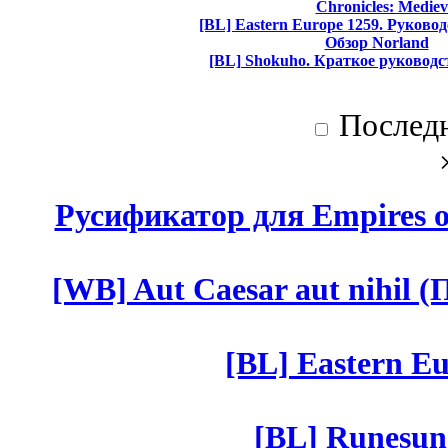
Chronicles: Mediev
[BL] Eastern Europe 1259. Руково
Обзор Norland
[BL] Shokuho. Краткое руководс
Послед
Русификатор для Empires of
[WB] Aut Caesar aut nihil (П
[BL] Eastern Eu
[BL] Runesun