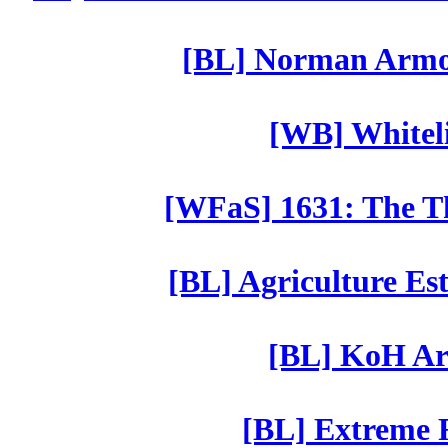
[BL] Norman Armor
[WB] Whiteli
[WFaS] 1631: The Th
[BL] Agriculture Est
[BL] KoH Ar
[BL] Extreme R