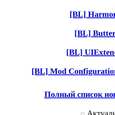
[BL] Harmony
[BL] Butter
[BL] UIExtend
[BL] Mod Configuratio
Полный список но
Актуаль